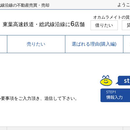
よう
武線沿線の不動産売買・売却
オカムラメイトの賃
6
東葉高速鉄道・総武線沿線に
店舗
借りたい
売りたい
選ばれる理由(購入編)
必要事項をご入力頂き、送信して下さい。