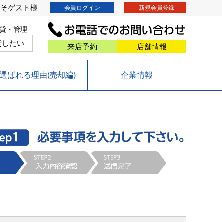
こそ
ゲスト
様
会員ログイン
新規会員登録
貸・管理
貸したい
来店予約
店舗情報
選ばれる理由(売却編)
企業情報