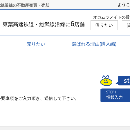
よう
武線沿線の不動産売買・売却
オカムラメイトの賃
6
東葉高速鉄道・総武線沿線に
店舗
借りたい
売りたい
選ばれる理由(購入編)
必要事項をご入力頂き、送信して下さい。