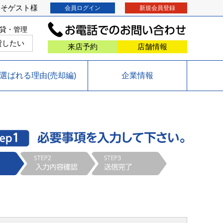
こそ
ゲスト
様
会員ログイン
新規会員登録
貸・管理
貸したい
来店予約
店舗情報
選ばれる理由(売却編)
企業情報