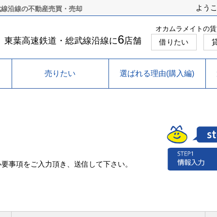
よう
武線沿線の不動産売買・売却
オカムラメイトの賃
6
東葉高速鉄道・総武線沿線に
店舗
借りたい
売りたい
選ばれる理由(購入編)
必要事項をご入力頂き、送信して下さい。