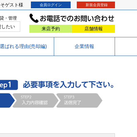
こそ
ゲスト
様
会員ログイン
新規会員登録
貸・管理
貸したい
来店予約
店舗情報
選ばれる理由(売却編)
企業情報