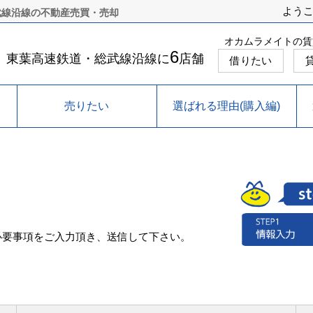
よう
武線沿線の不動産売買・売却
オカムラメイトの賃
6
東葉高速鉄道・総武線沿線に
店舗
借りたい
売りたい
選ばれる理由(購入編)
必要事項をご入力頂き、送信して下さい。