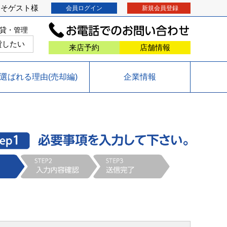
こそ
ゲスト
様
会員ログイン
新規会員登録
貸・管理
貸したい
来店予約
店舗情報
選ばれる理由(売却編)
企業情報