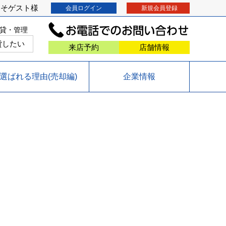
こそ
ゲスト
様
会員ログイン
新規会員登録
貸・管理
貸したい
来店予約
店舗情報
選ばれる理由(売却編)
企業情報