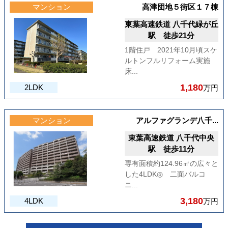
マンション
高津団地５街区１７棟
東葉高速鉄道 八千代緑が丘
駅 徒歩21分
1階住戸 2021年10月頃スケ
ルトンフルリフォーム実施
床...
1,180
2LDK
万円
マンション
アルファグランデ八千...
東葉高速鉄道 八千代中央
駅 徒歩11分
専有面積約124.96㎡の広々と
した4LDK◎ 二面バルコ
ニ...
3,180
4LDK
万円