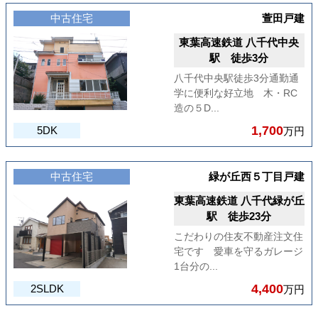
中古住宅
萱田戸建
東葉高速鉄道 八千代中央
駅 徒歩3分
八千代中央駅徒歩3分通勤通
学に便利な好立地 木・RC
造の５D...
1,700
5DK
万円
中古住宅
緑が丘西５丁目戸建
東葉高速鉄道 八千代緑が丘
駅 徒歩23分
こだわりの住友不動産注文住
宅です 愛車を守るガレージ
1台分の...
4,400
2SLDK
万円