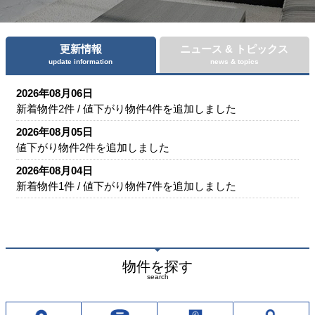
更新情報
ニュース & トピックス
update information
news & topics
2026年08月06日
新着物件
2件
/ 値下がり物件
4
件を追加しました
2026年08月05日
値下がり物件
2
件を追加しました
2026年08月04日
新着物件
1件
/ 値下がり物件
7
件を追加しました
一覧はこちら >
2026年07月31日
8月1日配布の最新折込広告を掲載いたしました。
物件を探す
2026年07月27日
search
夏季休業のお知らせ
2026年06月05日