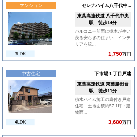
マンション
セレナハイム八千代中...
東葉高速鉄道 八千代中央
駅 徒歩14分
バルコニー前面に樹木が生い
茂る安らぎの住まい インテ
リアを統...
1,750
3LDK
万円
中古住宅
下市場１丁目戸建
東葉高速鉄道 東葉勝田台
駅 徒歩11分
積水ハイム施工の庭付き戸建
住宅 土地面積約57.1坪・建
物面...
3,680
4LDK
万円