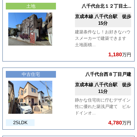
土地
八千代台北１２丁目土...
京成本線 八千代台駅 徒歩
15分
建築条件なし！お好きなハウ
スメーカーで建築できます
土地面積...
1,180
万円
中古住宅
八千代台西８丁目戸建
京成本線 八千代台駅 徒歩
11分
静かな住宅街に佇むデザイン
性に優れた築浅戸建て ビル
ドインオ...
4,780
2SLDK
万円