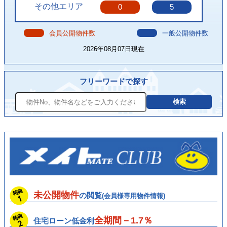
その他エリア
0
5
会員公開物件数
一般公開物件数
2026年08月07日現在
フリーワードで探す
未公開物件
の閲覧
(会員様専用物件情報)
全期間－1.7％
住宅ローン低金利