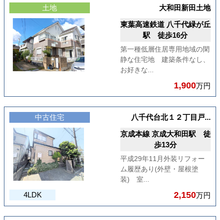
土地
大和田新田土地
東葉高速鉄道 八千代緑が丘
駅 徒歩16分
第一種低層住居専用地域の閑
静な住宅地 建築条件なし、
お好きな...
1,900
万円
中古住宅
八千代台北１２丁目戸...
京成本線 京成大和田駅 徒
歩13分
平成29年11月外装リフォー
ム履歴あり(外壁・屋根塗
装) 室...
2,150
4LDK
万円