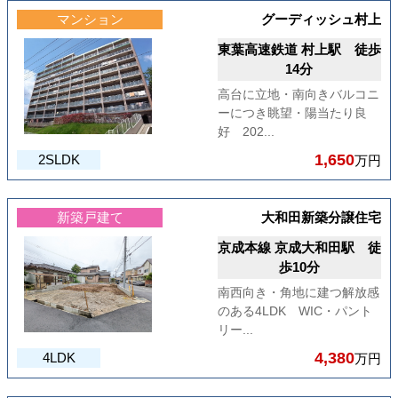
マンション
グーディッシュ村上
東葉高速鉄道 村上駅 徒歩
14分
高台に立地・南向きバルコニ
ーにつき眺望・陽当たり良
好 202...
1,650
2SLDK
万円
新築戸建て
大和田新築分譲住宅
京成本線 京成大和田駅 徒
歩10分
南西向き・角地に建つ解放感
のある4LDK WIC・パント
リー...
4,380
4LDK
万円