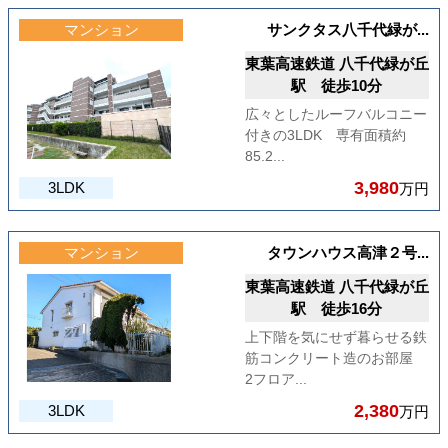
マンション
サンクタス八千代緑が...
東葉高速鉄道 八千代緑が丘
駅 徒歩10分
広々としたルーフバルコニー
付きの3LDK 専有面積約
85.2...
3,980
3LDK
万円
マンション
タウンハウス高津２号...
東葉高速鉄道 八千代緑が丘
駅 徒歩16分
上下階を気にせず暮らせる鉄
筋コンクリート造のお部屋
2フロア...
2,380
3LDK
万円