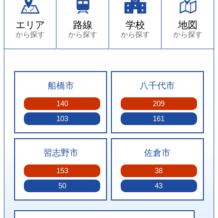
6月6日配布の最新折込広告を掲載いたしました。
エリア
路線
学校
地図
から探す
から探す
から探す
から探す
船橋市
八千代市
140
209
103
161
習志野市
佐倉市
153
38
50
43