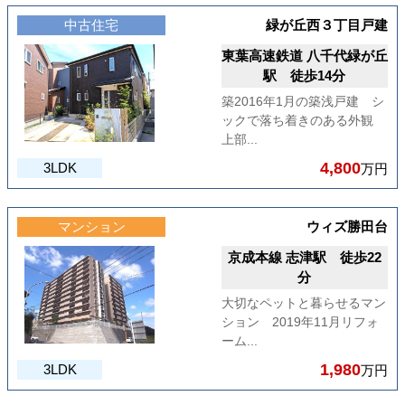
中古住宅
緑が丘西３丁目戸建
東葉高速鉄道 八千代緑が丘
駅 徒歩14分
築2016年1月の築浅戸建 シ
ックで落ち着きのある外観
上部...
4,800
3LDK
万円
マンション
ウィズ勝田台
京成本線 志津駅 徒歩22
分
大切なペットと暮らせるマン
ション 2019年11月リフォ
ーム...
1,980
3LDK
万円