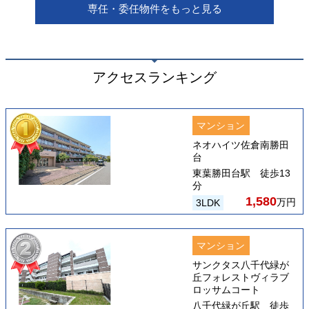
専任・委任物件をもっと見る
アクセスランキング
マンション
ネオハイツ佐倉南勝田
台
東葉勝田台駅 徒歩13
分
1,580
万円
3LDK
マンション
サンクタス八千代緑が
丘フォレストヴィラブ
ロッサムコート
八千代緑が丘駅 徒歩