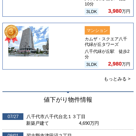
10分
3,980
万円
3LDK
マンション
カムザ・スクエア八千
代緑が丘タワーズ
八千代緑が丘駅 徒歩2
分
2,980
万円
3LDK
もっとみる >
値下がり物件情報
07/27
八千代市八千代台北１３丁目
新築戸建て
4,690
万円
08/01
習志野市津田沼２丁目