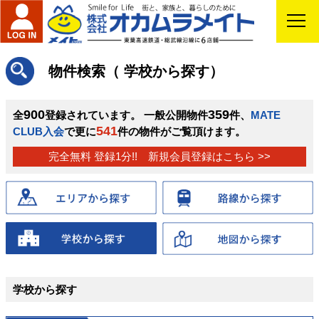
物件検索（ 学校から探す）
900
359
全
登録されています。 一般公開物件
件、
MATE
541
CLUB入会
で更に
件の物件がご覧頂けます。
完全無料 登録1分!! 新規会員登録はこちら >>
学校から探す