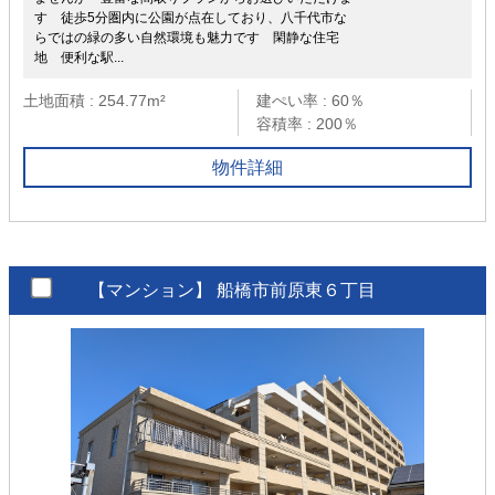
す 徒歩5分圏内に公園が点在しており、八千代市な
らではの緑の多い自然環境も魅力です 閑静な住宅
地 便利な駅...
土地面積 : 254.77m²
建ぺい率 : 60％
容積率 : 200％
物件詳細
【マンション】
船橋市前原東６丁目