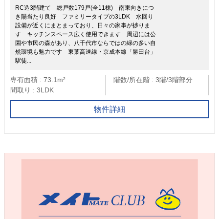
RC造3階建て 総戸数179戸(全11棟) 南東向きにつ
き陽当たり良好 ファミリータイプの3LDK 水回り
設備が近くにまとまっており、日々の家事が捗りま
す キッチンスペース広く使用できます 周辺には公
園や市民の森があり、八千代市ならではの緑の多い自
然環境も魅力です 東葉高速線・京成本線「勝田台」
駅徒...
専有面積 : 73.1m²
階数/所在階 : 3階/3階部分
間取り : 3LDK
物件詳細