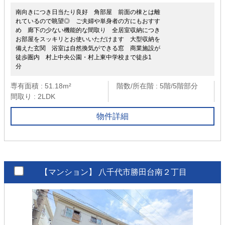
南向きにつき日当たり良好 角部屋 前面の棟とは離
れているので眺望◎ ご夫婦や単身者の方にもおすす
め 廊下の少ない機能的な間取り 全居室収納につき
お部屋をスッキリとお使いいただけます 大型収納を
備えた玄関 浴室は自然換気ができる窓 商業施設が
徒歩圏内 村上中央公園・村上東中学校まで徒歩1
分
専有面積 : 51.18m²
階数/所在階 : 5階/5階部分
間取り : 2LDK
物件詳細
【マンション】
八千代市勝田台南２丁目