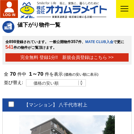
値下がり物件一覧
898
357
全
登録されています。 一般公開物件
件、
MATE CLUB入会
で更に
541
件の物件がご覧頂けます。
完全無料 登録1分!! 新規会員登録はこちら >>
70
1～70
全
件中
件を表示
(価格の安い順に表示)
並び替え:
【マンション】
八千代市村上