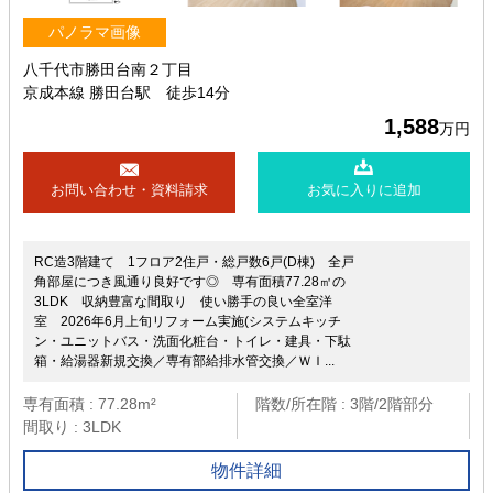
パノラマ画像
八千代市勝田台南２丁目
京成本線 勝田台駅 徒歩14分
1,588
万円
お問い合わせ・資料請求
お気に入りに追加
RC造3階建て 1フロア2住戸・総戸数6戸(D棟) 全戸
角部屋につき風通り良好です◎ 専有面積77.28㎡の
3LDK 収納豊富な間取り 使い勝手の良い全室洋
室 2026年6月上旬リフォーム実施(システムキッチ
ン・ユニットバス・洗面化粧台・トイレ・建具・下駄
箱・給湯器新規交換／専有部給排水管交換／ＷＩ...
専有面積 : 77.28m²
階数/所在階 : 3階/2階部分
間取り : 3LDK
物件詳細