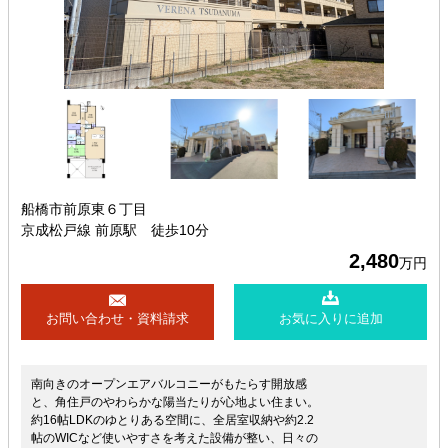
船橋市前原東６丁目
京成松戸線 前原駅 徒歩10分
2,480
万円
お問い合わせ・資料請求
お気に入りに追加
南向きのオープンエアバルコニーがもたらす開放感
と、角住戸のやわらかな陽当たりが心地よい住まい。
約16帖LDKのゆとりある空間に、全居室収納や約2.2
帖のWICなど使いやすさを考えた設備が整い、日々の