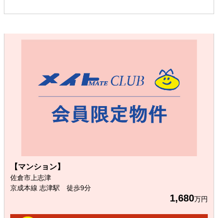
【マンション】
佐倉市上志津
京成本線 志津駅 徒歩9分
1,680
万円