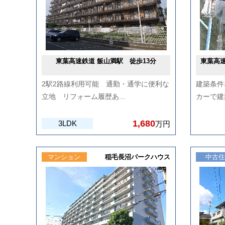
東葉高速鉄道 飯山満駅 徒歩13分
東葉高速
2駅2路線利用可能 通勤・通学に便利な
建築条件
立地 リフォーム履歴あ...
カーで建
1,680
3LDK
万円
マンション
稲毛長沼パークハウス
中古