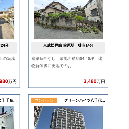
24分
京成松戸線 前原駅 徒歩14分
施工の築浅
建築条件なし 敷地面積約64.46坪 建
物解体後に更地でのお...
,980
3,480
万円
万円
】千葉...
マンション
グリーンハイツ八千代...