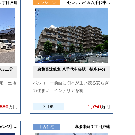
１丁目戸建
マンション
セレナハイム八千代中...
歩11分
東葉高速鉄道 八千代中央駅 徒歩14分
宅 土地
バルコニー前面に樹木が生い茂る安らぎ
の住まい インテリアを統...
,680
1,750
3LDK
万円
万円
ンジ】...
中古住宅
幕張本郷７丁目戸建