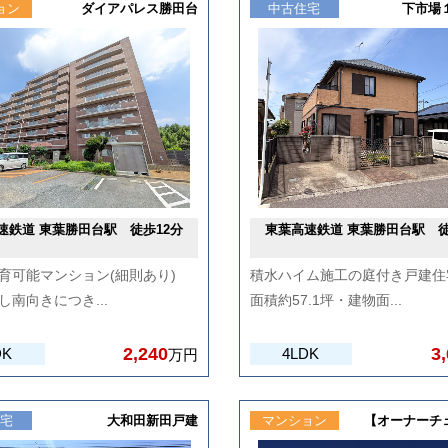
ョン
ダイアパレス勝田台
中古住宅
下市場
速鉄道 東葉勝田台駅 徒歩12分
東葉高速鉄道 東葉勝田台駅 徒
育可能マンション(細則あり)
積水ハイム施工の庭付き戸建住
し南向きにつき...
面積約57.1坪・建物面...
2,240
3
DK
4LDK
万円
住宅
大和田新田戸建
マンション
【オーナーチェ