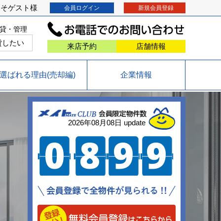
こそ
ゲスト
様
会員ログイン
新規会員登録
貸・管理
貸したい
来店予約
店舗情報
選ばれる理由(売却編)
企業情報
2026年08月08日 update
0
8
9
9