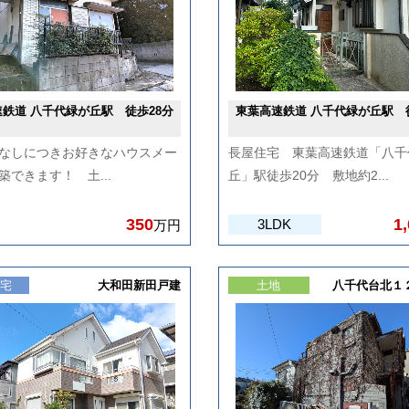
鉄道 八千代緑が丘駅 徒歩28分
東葉高速鉄道 八千代緑が丘駅 
なしにつきお好きなハウスメー
長屋住宅 東葉高速鉄道「八千
築できます！ 土...
丘」駅徒歩20分 敷地約2...
350
1
3LDK
万円
住宅
大和田新田戸建
土地
八千代台北１２