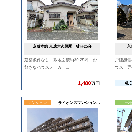
京成本線 京成大久保駅 徒歩25分
京
建築条件なし 敷地面積約30.25坪 お
戸建感覚
好きなハウスメーカー...
ウス 専有
1,480
4L
万円
マンション
ライオンズマンション...
土