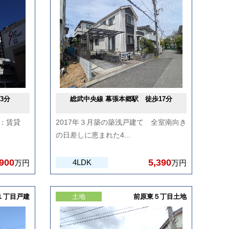
3分
総武中央線 幕張本郷駅 徒歩17分
：賃貸
2017年３月築の築浅戸建て 全室南向き
の日差しに恵まれた4...
,900
5,390
4LDK
万円
万円
１丁目戸建
土地
前原東５丁目土地