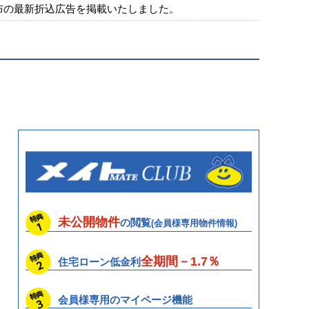
配布の最新折込広告を掲載いたしました。
未公開物件
の閲覧
(会員様専用物件情報)
全期間－1.7％
住宅ローン低金利
会員様専用の
マイページ機能