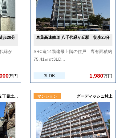
徒歩20分
東葉高速鉄道 八千代緑が丘駅 徒歩23分
代緑が
SRC造14階建最上階の住戸 専有面積約
75.41㎡の3LD...
,000
1,980
3LDK
万円
万円
丁目土...
マンション
グーディッシュ村上