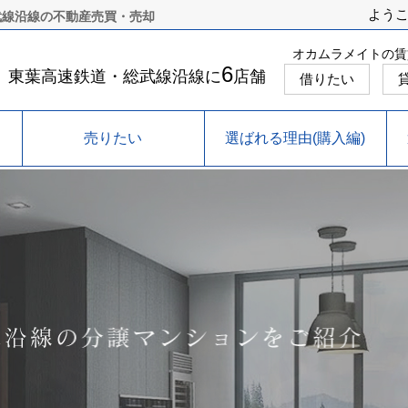
よう
武線沿線の不動産売買・売却
オカムラメイトの賃
6
東葉高速鉄道・総武線沿線に
店舗
借りたい
売りたい
選ばれる理由(購入編)