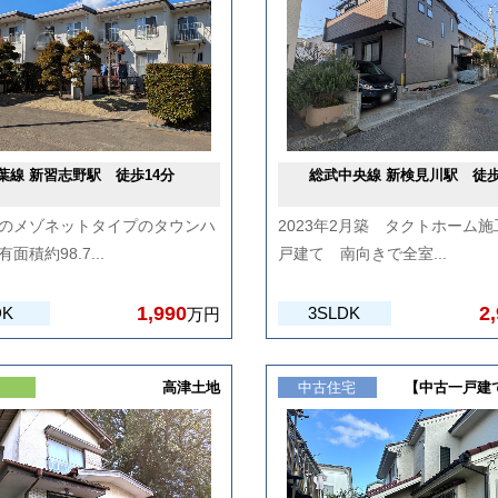
葉線 新習志野駅 徒歩14分
総武中央線 新検見川駅 徒歩
のメゾネットタイプのタウンハ
2023年2月築 タクトホーム
面積約98.7...
戸建て 南向きで全室...
1,990
2
DK
3SLDK
万円
地
高津土地
中古住宅
【中古一戸建て