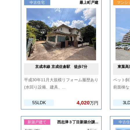
中古住宅
最上町戸建
マンシ
京成本線 京成佐倉駅 徒歩7分
東葉高
平成30年11月大規模リフォーム履歴あり
ペット飼
(水回り設備、建具、...
前面棟な
4,020
5SLDK
3L
万円
新築戸建て
西志津３丁目新築分譲...
中古