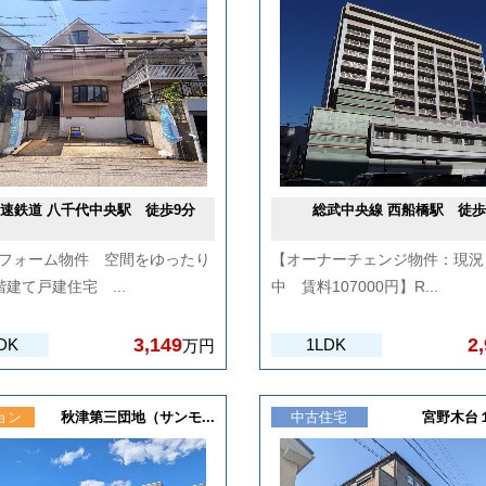
速鉄道 八千代中央駅 徒歩9分
総武中央線 西船橋駅 徒歩
フォーム物件 空間をゆったり
【オーナーチェンジ物件：現況
階建て戸建住宅 ...
中 賃料107000円】R...
3,149
2
DK
1LDK
万円
ョン
秋津第三団地（サンモ...
中古住宅
宮野木台