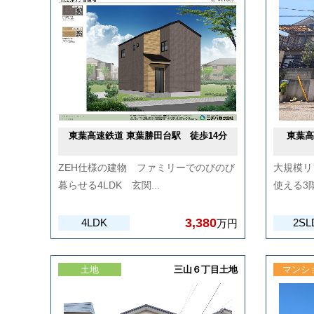
東葉高速鉄道 東葉勝田台駅 徒歩14分
東葉高
ZEH仕様の建物 ファミリーでのびのび
大規模リ
暮らせる4LDK 玄関...
使える3
3,380
4LDK
2SL
万円
土地
三山６丁目土地
マンシ