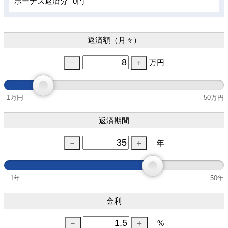
ボーナス返済分
0円
返済額（月々）
万円
1万円
50万円
返済期間
年
1年
50年
金利
%