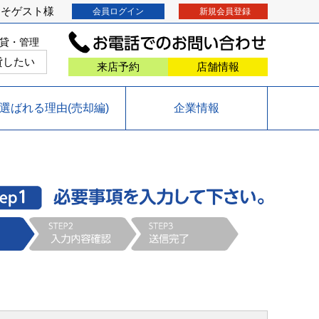
こそ
ゲスト
様
会員ログイン
新規会員登録
貸・管理
貸したい
来店予約
店舗情報
選ばれる理由(売却編)
企業情報