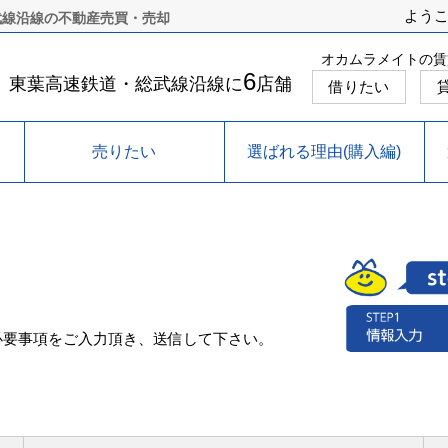
よう
武線沿線の不動産売買・売却
オカムラメイトの賃
6
東葉高速鉄道・総武線沿線に
店舗
借りたい
売りたい
選ばれる理由(購入編)
必要事項をご入力頂き、送信して下さい。