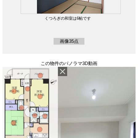
です
清潔感溢れるスタイリッシュなデザインの洗面化粧
画像35点
この物件のパノラマ3D動画