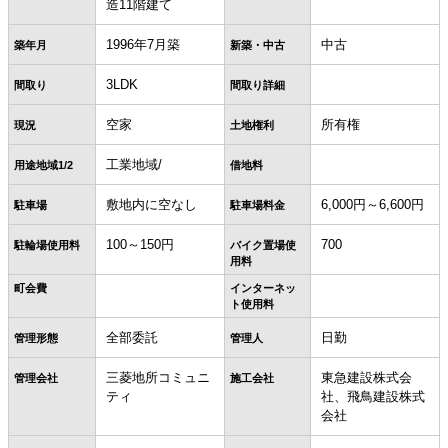
造11階建て
1996年7月築
中古
築年月
新築・中古
3LDK
間取り
間取り詳細
空家
所有権
現況
土地権利
工業地域/
用途地域1/2
借地料
敷地内に空なし
6,000円～6,600円
駐車場
駐車場料金
100～150円
700
駐輪場使用料
バイク置場使
用料
町会費
インターネッ
ト使用料
全部委託
日勤
管理形態
管理人
三菱地所コミュニ
東急建設株式会
管理会社
施工会社
ティ
社、飛鳥建設株式
会社