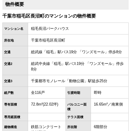
物件概要
千葉市稲毛区長沼町のマンションの物件概要
稲毛長沼パークハウス
マンション名
千葉市稲毛区長沼町
所在地
総武線「稲毛」駅バス19分 「ワンズモール」停歩8分
交通
総武中央線「稲毛」駅バス19分 「ワンズモール」停歩
交通2
8分
千葉都市モノレール「動物公園」駅徒歩25分
交通3
全116戸
即時
総戸数
引渡時期
72.8m²(22.02坪)
16.65m²／南東側
専有面積
バルコニー面
積
専用庭面積
テラス面積
鉄筋コンクリート
6階部分
建物構造
所在階