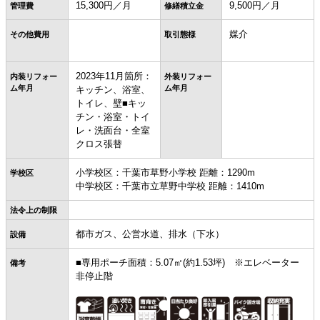
15,300円／月
9,500円／月
管理費
修繕積立金
媒介
その他費用
取引態様
2023年11月箇所：
内装リフォー
外装リフォー
ム年月
ム年月
キッチン、浴室、
トイレ、壁■キッ
チン・浴室・トイ
レ・洗面台・全室
クロス張替
小学校区：千葉市草野小学校 距離：1290m
学校区
中学校区：千葉市立草野中学校 距離：1410m
法令上の制限
都市ガス、公営水道、排水（下水）
設備
■専用ポーチ面積：5.07㎡(約1.53坪) ※エレベーター
備考
非停止階