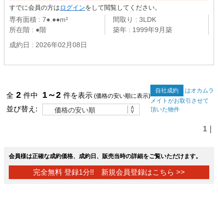
すでに会員の方は
ログイン
をして閲覧してください。
専有面積 : 7●.●●m²
間取り : 3LDK
所在階 : ●階
築年 : 1999年9月築
成約日 : 2026年02月08日
自社成約
はオカムラ
2
1～2
全
件中
件を表示
(価格の安い順に表示)
メイトがお取引させて
並び替え:
頂いた物件
1｜
会員様は正確な成約価格、成約日、販売当時の詳細をご覧いただけます。
完全無料 登録1分!! 新規会員登録はこちら >>