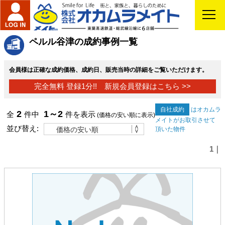
ペルル谷津の成約事例一覧
会員様は正確な成約価格、成約日、販売当時の詳細をご覧いただけます。
完全無料 登録1分!! 新規会員登録はこちら >>
自社成約
はオカムラ
2
1～2
全
件中
件を表示
(価格の安い順に表示)
メイトがお取引させて
並び替え:
頂いた物件
1｜