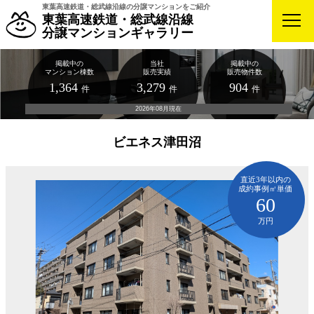
東葉高速鉄道・総武線沿線の分譲マンションをご紹介
東葉高速鉄道・総武線沿線
分譲マンションギャラリー
掲載中の
当社
掲載中の
マンション棟数
販売実績
販売物件数
1,364
3,279
904
件
件
件
2026年08月現在
ビエネス津田沼
直近3年以内の
成約事例㎡単価
60
万円