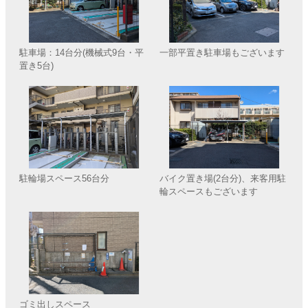
駐車場：14台分(機械式9台・平
一部平置き駐車場もございます
置き5台)
駐輪場スペース56台分
バイク置き場(2台分)、来客用駐
輪スペースもございます
ゴミ出しスペース