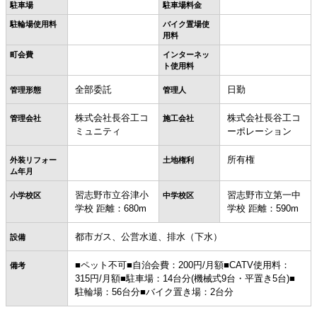
駐車場
駐車場料金
駐輪場使用料
バイク置場使
用料
町会費
インターネッ
ト使用料
全部委託
日勤
管理形態
管理人
株式会社長谷工コ
株式会社長谷工コ
管理会社
施工会社
ミュニティ
ーポレーション
所有権
外装リフォー
土地権利
ム年月
習志野市立谷津小
習志野市立第一中
小学校区
中学校区
学校 距離：680m
学校 距離：590m
都市ガス、公営水道、排水（下水）
設備
■ペット不可■自治会費：200円/月額■CATV使用料：
備考
315円/月額■駐車場：14台分(機械式9台・平置き5台)■
駐輪場：56台分■バイク置き場：2台分