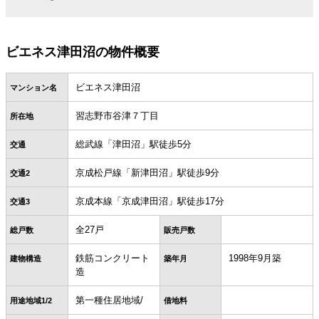
ビエネス津田沼の物件概要
ビエネス津田沼
マンション名
習志野市谷津７丁目
所在地
総武線「津田沼」駅徒歩5分
交通
京成松戸線「新津田沼」駅徒歩9分
交通2
京成本線「京成津田沼」駅徒歩17分
交通3
全27戸
総戸数
販売戸数
鉄筋コンクリート
1998年9月築
建物構造
築年月
造
第一種住居地域/
用途地域1/2
借地料