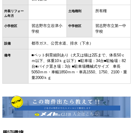
所有権
外装リフォー
土地権利
ム年月
習志野市立谷津小
習志野市立第一中
小学校区
中学校区
学校
学校
都市ガス、公営水道、排水（下水）
設備
■ペット飼育細則あり（犬又は猫は2匹まで、体長50ｃ
備考
ｍ以下、体重10ｋｇ以下）■駐車場：34台■駐輪場：82
台■バイク置き場：3台 ■駐車場機械式サイズ 車長
5050ｍｍ・車幅1850ｍｍ・車高1550、1750、2100・重
量2000ｋｇ
周辺環境