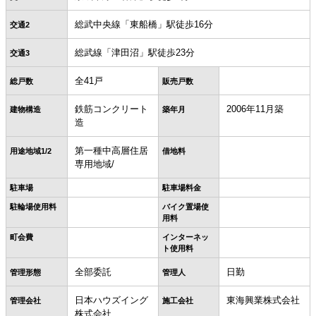
総武中央線「東船橋」駅徒歩16分
交通2
総武線「津田沼」駅徒歩23分
交通3
全41戸
総戸数
販売戸数
鉄筋コンクリート
2006年11月築
建物構造
築年月
造
第一種中高層住居
用途地域1/2
借地料
専用地域/
駐車場
駐車場料金
駐輪場使用料
バイク置場使
用料
町会費
インターネッ
ト使用料
全部委託
日勤
管理形態
管理人
日本ハウズイング
東海興業株式会社
管理会社
施工会社
株式会社