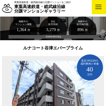
東葉高速鉄道・総武線沿線の分譲マンションをご紹介
東葉高速鉄道・総武線沿線
分譲マンションギャラリー
掲載中の
当社
掲載中の
マンション棟数
販売実績
販売物件数
1,364
3,279
896
件
件
件
2026年08月現在
ルナコート谷津エバープライム
直近3年以内の
成約事例㎡単価
40
万円